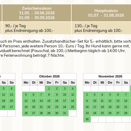
Zwischensaison
Hauptsaison
31.05. - 30.06.2026
01.07. - 31.08.2026
01.09. - 30.09.2026
90,- / je Tag
130,- / je Tag
plus Endreinigung ab 100,-
plus Endreinigung ab 100,-
ch im Preis enthalten. Zusatzhandtücher-Set für 5,- erhältlich, bitte vor
 Personen, jede weitere Person 10,- Euro / Tag. Ihr Hund kann gerne mit,
viduell berechnet (Pauschal, ab 100,-).Mietbeginn täglich ab 14:00 Uhr,
ere Ferienwohnung beträgt 7 Nächte.
6
Oktober 2026
November 2026
Sa
So
Mo
Di
Mi
Do
Fr
Sa
So
Mo
Di
Mi
Do
Fr
Sa
5
6
1
2
3
4
12
13
5
6
7
8
9
10
11
2
3
4
5
6
7
19
20
12
13
14
15
16
17
18
9
10
11
12
13
14
26
27
19
20
21
22
23
24
25
16
17
18
19
20
21
26
27
28
29
30
31
23
24
25
26
27
28
30