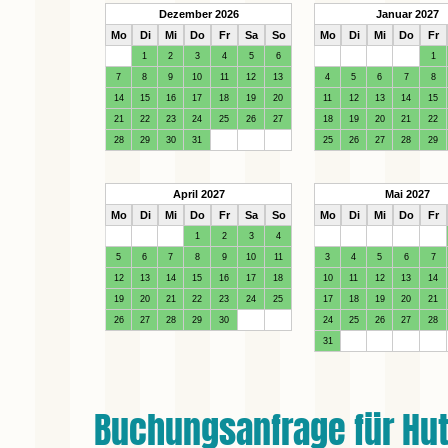
Dezember 2026
Januar 2027
Mo
Di
Mi
Do
Fr
Sa
So
Mo
Di
Mi
Do
Fr
1
2
3
4
5
6
1
7
8
9
10
11
12
13
4
5
6
7
8
14
15
16
17
18
19
20
11
12
13
14
15
21
22
23
24
25
26
27
18
19
20
21
22
28
29
30
31
25
26
27
28
29
April 2027
Mai 2027
Mo
Di
Mi
Do
Fr
Sa
So
Mo
Di
Mi
Do
Fr
1
2
3
4
5
6
7
8
9
10
11
3
4
5
6
7
12
13
14
15
16
17
18
10
11
12
13
14
19
20
21
22
23
24
25
17
18
19
20
21
26
27
28
29
30
24
25
26
27
28
31
Buchungsanfrage für Hut