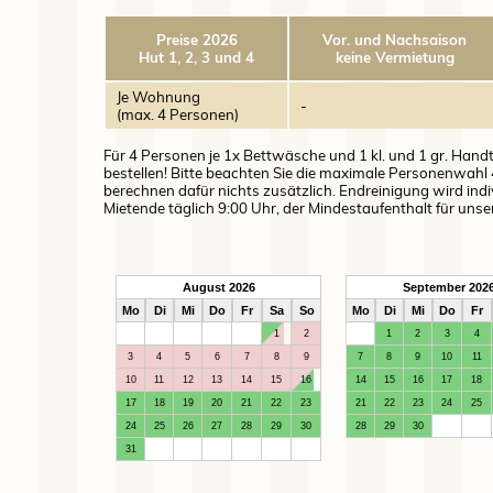
Preise 2026
Vor. und Nachsaison
Hut 1, 2, 3 und 4
keine Vermietung
Je Wohnung
-
(max. 4 Personen)
Für 4 Personen je 1x Bettwäsche und 1 kl. und 1 gr. Handtu
bestellen! Bitte beachten Sie die maximale Personenwahl 4
berechnen dafür nichts zusätzlich. Endreinigung wird indi
Mietende täglich 9:00 Uhr, der Mindestaufenthalt für uns
August 2026
September 202
Mo
Di
Mi
Do
Fr
Sa
So
Mo
Di
Mi
Do
Fr
1
2
1
2
3
4
3
4
5
6
7
8
9
7
8
9
10
11
10
11
12
13
14
15
16
14
15
16
17
18
17
18
19
20
21
22
23
21
22
23
24
25
24
25
26
27
28
29
30
28
29
30
31