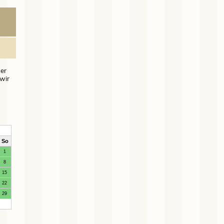
her
 wir
So
1
8
15
22
29