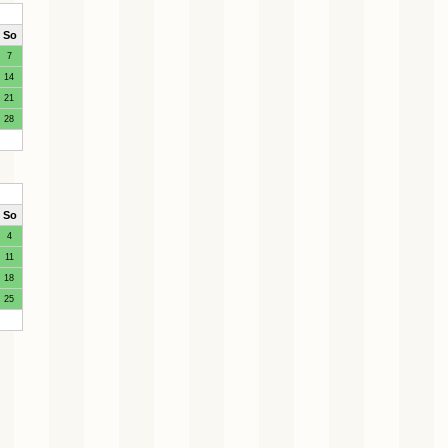
So
7
14
21
28
So
4
11
18
25