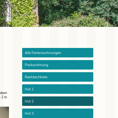
Navigation
Alle Ferienwohnungen
überspringen
Parkwohnung
Reetdachkate
Hut 1
f dem
 2 in
Hut 2
Hut 3